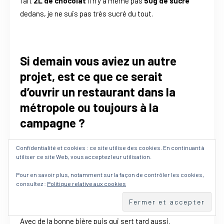
fait
2L de chocolat
il n’y a même pas
50g de sucre
dedans, je ne suis pas très sucré du tout.
Si demain vous aviez un autre
projet, est ce que ce serait
d’ouvrir un restaurant dans la
métropole ou toujours à la
campagne ?
Toujours
à la campagne.
J’aimerais bien me faire
un
Confidentialité et cookies : ce site utilise des cookies. En continuant à
bar à manger
, dans l’esprit où on mange
plein de
utiliser ce site Web, vous acceptez leur utilisation.
petites pièces
. Plein de
tapas
, des
tapas du Nord
,
Pour en savoir plus, notamment sur la façon de contrôler les cookies,
tapas de chez nous
, des
mini-bouchées
consultez :
Politique relative aux cookies
En continuant à utiliser le site, vous acceptez l’utilisation des
sympathiques. Des
mini-croquettes de cochon
dans
Accepter
cookies.
Plus d’informations
une
soupe au chorizo
par exemple. Avec du bon vin.
Avec de la bonne bière puis qui sert tard aussi.