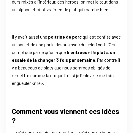
durs mixés à l’intérieur, des herbes, on met le tout dans
un siphon et c’est vraiment le plat qui marche bien.
Il y avait aussi une
poitrine de porc
qui est confite avec
un poulet de coq par le dessus avec du céleri vert. C’est
compliqué parce qu’on a que
5 entrées
et
5 plats
,
on
essaie de la changer 3 fois par semaine
. Par contre il
y a beaucoup de plats que nous sommes obligés de
remettre comme la croquette, si je l’enlève je me fais
engueuler <rire>.
Comment vous viennent ces idées
?
Je n’ai pas de cahier de recettes, je n’ai pas de bons, je