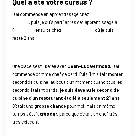
Quel a été votre cursus ?
J’ai commencé en apprentissage chez
les frères
Pourcel
, puis je suis parti après cet apprentissage à
l’
Huitrière
, ensuite chez
Monsieur Jean
où je suis
resté 2 ans.
Une place s’est libérée avec
Jean-Luc Germond.
J’ai
commencé comme chef de parti. Puis il m’a fait monter
second de cuisine, au bout d’un moment quand tous les
seconds étaient partis,
je suis devenu le second de
cuisine d’un restaurant étoilé à seulement 21 ans
.
C’était une
grosse chance
pour moi. Mais en même
temps c’était
très dur
, parce que c’était un chef très
très exigeant.