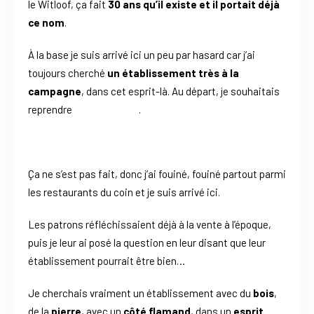
le Witloof, ça fait
30 ans qu’il existe et il portait déjà
ce nom
.
À la base je suis arrivé ici un peu par hasard car j’ai
toujours cherché
un établissement très à la
campagne
, dans cet esprit-là. Au départ, je souhaitais
reprendre
Le Leu Pindu
.
Ça ne s’est pas fait, donc j’ai fouiné, fouiné partout parmi
les restaurants du coin et je suis arrivé ici.
​Les patrons réfléchissaient déjà à la vente à l’époque,
puis je leur ai posé la question en leur disant que leur
établissement pourrait être bien…
​Je cherchais vraiment un établissement avec du
bois
,
de la
pierre
, avec un
côté flamand
, dans un
esprit