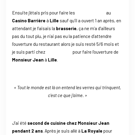
Ensuite j’étais pris pour faire les
Hauts de Lille
au
Casino Barrière
à
Lille
sauf qu’il a ouvert 1 an après, en
attendant je faisais la
brasserie
, ça ne m’a d’ailleurs
pas du tout plu, je n’ai pas eu la patience d’attendre
l’ouverture du restaurant alors je suis resté 5/6 mois et
je suis parti chez
Marc Meurin
pour faire l’ouverture de
Monsieur Jean
à
Lille
.
« Tout le monde est là on entend les verres qui trinquent,
c’est ce que j’aime. »
J’ai été
second de cuisine chez Monsieur Jean
pendant 2 ans
. Après je suis allé à
La Royale
pour