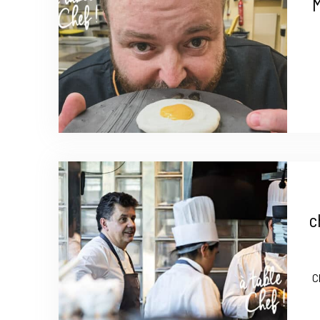
M
c
C