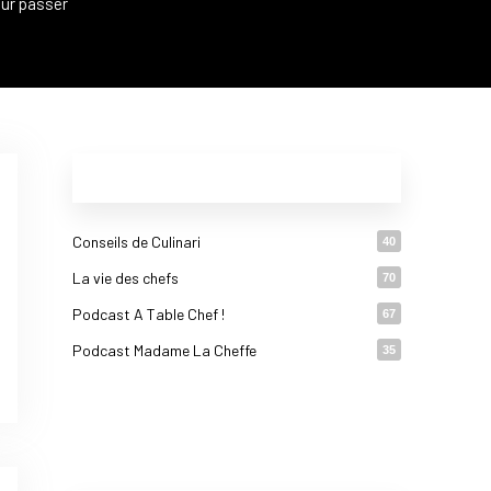
our passer
CATÉGORIES
Conseils de Culinari
40
La vie des chefs
70
Podcast A Table Chef !
67
Podcast Madame La Cheffe
35