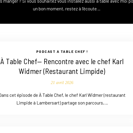
ls manger ? Si vous souhaitez vous installez aussi à table avec moi p
un bon moment, restez à l’écoute…
PODCAST A TABLE CHEF !
À Table Chef— Rencontre avec le chef Karl
Widmer (Restaurant Limpide)​
21 avril 2026
Dans cet épisode de À Table Chef, le chef Karl Widmer (restaurant
Limpide à Lambersart) partage son parcours,…