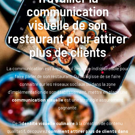
communication
visuelle de son
restaurant pour attirer
plus de clients
La communication est aujourd’hui devenue indispensable pour
faire parler de son restaurant. Qu’il s’agisse de se faire
connaître sur les réseaux sociaux ou dans la zone
d’implémentation de son établissement, mettre en place une
communication visuelle
est une stratégie assurément
gagnante.
De l’
identité visuelle culinaire
à la création de contenu
qualitatif, découvrez
comment attirer plus de clients dans