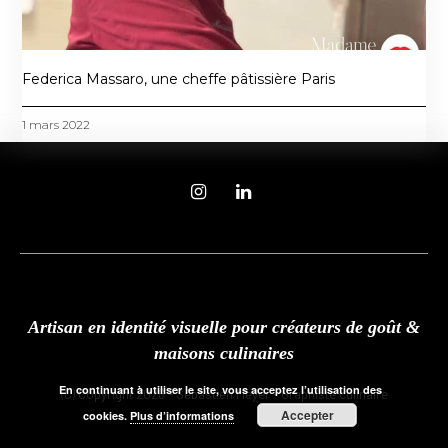
Federica Massaro, une cheffe pâtissière Paris
1 mars 2022
Artisan en identité visuelle pour créateurs de goût &
maisons culinaires
En continuant à utiliser le site, vous acceptez l’utilisation des
(C) Copyright 2026 - Sébastien Meyer - Graphiste culinaire
Accepter
cookies.
Plus d’informations