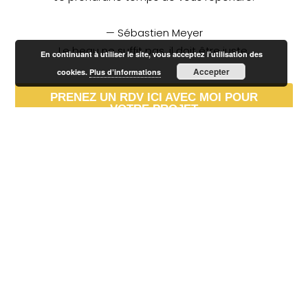
— Sébastien Meyer
Le beau ne suffit pas, il doit être juste.
En continuant à utiliser le site, vous acceptez l’utilisation des
Accepter
cookies.
Plus d’informations
PRENEZ UN RDV ICI AVEC MOI POUR
VOTRE PROJET
Artisan en identité visuelle pour créateurs de goût &