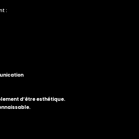
t :
unication
plement d’être esthétique.
connaissable.