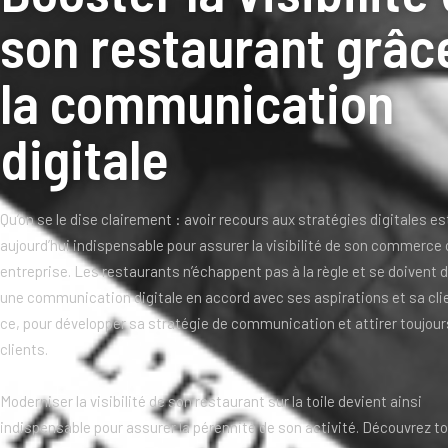
son restaurant grâc
la communication
digitale
Qu’on se le dise clairement : avoir recours aux stratégies digitales es
aujourd’hui indispensable pour assurer la visibilité de son commerce
entreprise. Les restaurants n’échappent pas à la règle et se doivent d’
une communication digitale en accord avec ses aspirations et sa clie
ce, pour développer sa stratégie de communication et attirer toujour
clients.
Moderniser la visibilité de son restaurant sur la toile devient ainsi
indispensable pour assurer la pérennité de son activité. Découvrez to