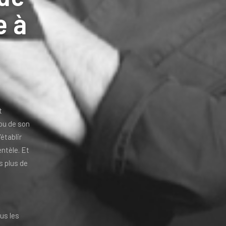
e à
t
 ou de son
établir
ntèle. Et
s plus de
us les