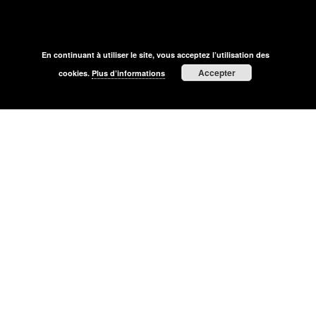
En continuant à utiliser le site, vous acceptez l’utilisation des
Accepter
cookies.
Plus d’informations
Graphiste culinaire à Lille et
dans le Nord
Une identité visuelle