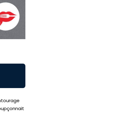
entourage
soupçonnait