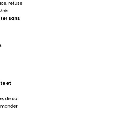
ace, refuse
Mais
ter sans
e.
te et
me, de sa
demander