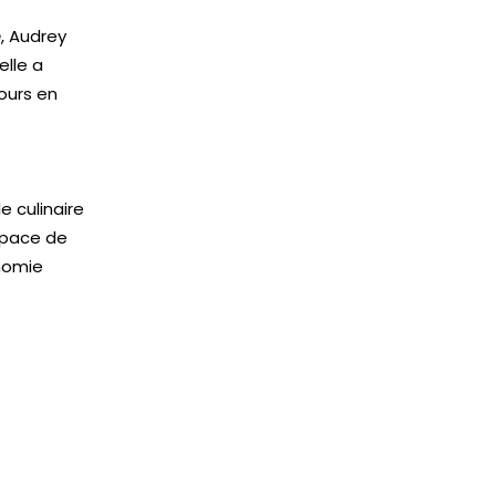
e
, Audrey
elle a
ours en
le culinaire
space de
nomie